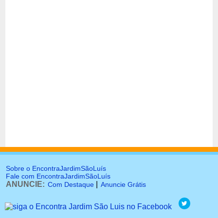
Sobre o EncontraJardimSãoLuís
Fale com EncontraJardimSãoLuís
ANUNCIE:
|
Com Destaque
Anuncie Grátis