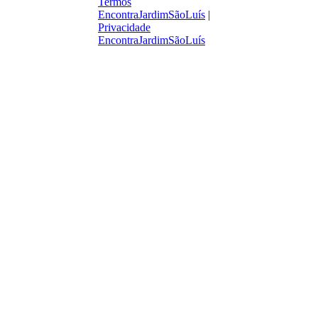
Termos
EncontraJardimSãoLuís
|
Privacidade
EncontraJardimSãoLuís