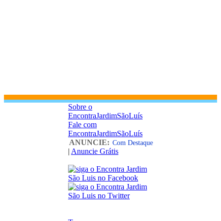
Sobre o
EncontraJardimSãoLuís
Fale com
EncontraJardimSãoLuís
ANUNCIE:
Com Destaque
|
Anuncie Grátis