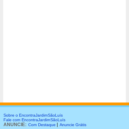
Sobre o EncontraJardimSãoLuís
Fale com EncontraJardimSãoLuís
ANUNCIE:
|
Com Destaque
Anuncie Grátis