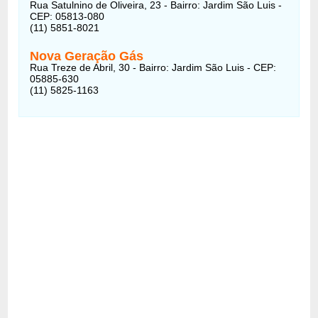
Rua Satulnino de Oliveira, 23 - Bairro: Jardim São Luis -
CEP: 05813-080
(11) 5851-8021
Nova Geração Gás
Rua Treze de Abril, 30 - Bairro: Jardim São Luis - CEP:
05885-630
(11) 5825-1163