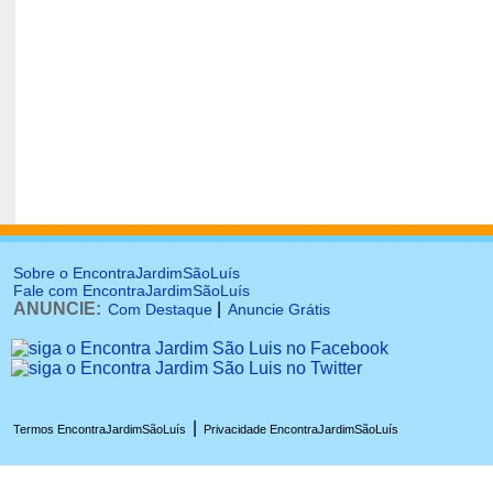
Sobre o EncontraJardimSãoLuís
Fale com EncontraJardimSãoLuís
ANUNCIE:
|
Com Destaque
Anuncie Grátis
|
Termos EncontraJardimSãoLuís
Privacidade EncontraJardimSãoLuís