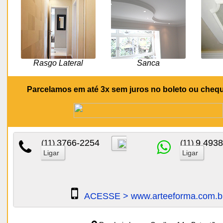
Rasgo Lateral
Sanca
Parcelamos em até 3x sem juros no boleto ou cheq
3766-2254
9 4938
(11)
(11)
Ligar
Ligar
ACESSE > www.arteeforma.com.b