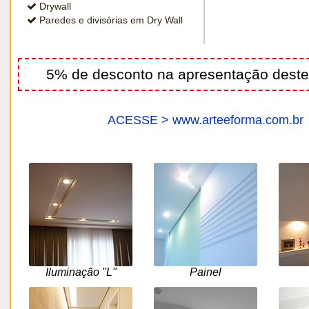
Drywall
Paredes e divisórias em Dry Wall
5% de desconto na apresentação deste
ACESSE > www.arteeforma.com.br
Iluminação "L"
Painel