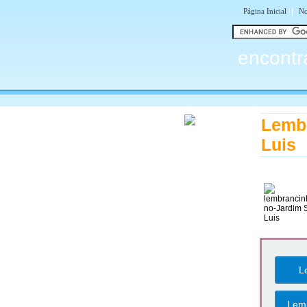
|
Página Inicial
No
encontr
Lembr
Luis
L
Lemb