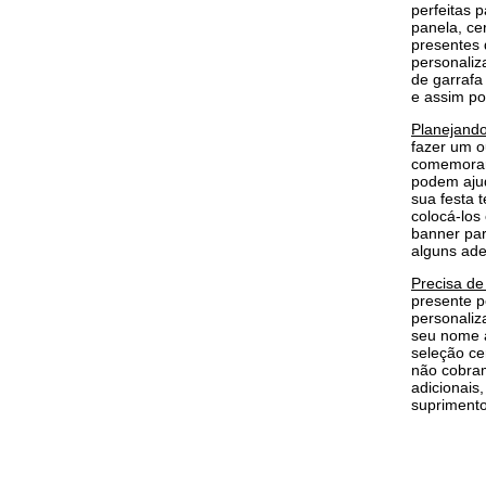
perfeitas 
panela, ce
presentes 
personaliz
de garrafa
e assim po
Planejando
fazer um o
comemorar 
podem ajud
sua festa 
colocá-los
banner par
alguns ade
Precisa de
presente p
personaliz
seu nome a
seleção ce
não cobram
adicionais
suprimento