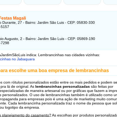
Festas Magali
 Durante, 27 - Bairro: Jardim São Luis - CEP: 05830-330
-5157
io Augusto, 2 - Bairro: Jardim São Luis - CEP: 05869-190
-7298
JardimSãoLuis indica: Lembrancinhas nas cidades vizinhas:
cinhas no Jabaquara
para escolhe uma boa empresa de lembrancinhas
s com rótulos personalizados estão entre os mais pedidos e podem s
pra lá de original. As
lembrancinhas personalizadas
são feitas por
specializadas de maneira artesanal ou por gráficas que fazem a imp
s personalizados. O uso de lembrancinhas também é utilizado como 
propaganda para empresas pois é uma ação de marketing muito comu
iente. Cada lembrancinha personalizada traz o nome da pessoa que soli
/ou logotipo da empresa.
o planejamento do casamento?
As escolhas por produtos personalizad