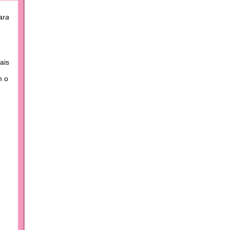
ara
ais
m o