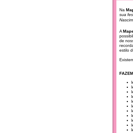
Na
Map
sua fe
Nascim
A
Mape
possibi
de nos
record
estilo 
Existe
FAZEM