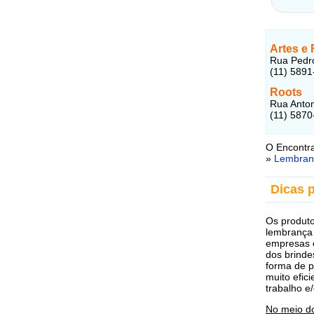
Artes e 
Rua Pedro
(11) 5891
Roots
Rua Anton
(11) 5870
O Encontra
»
Lembran
Dicas 
Os produto
lembrança 
empresas e
dos brinde
forma de 
muito efic
trabalho e
No meio d