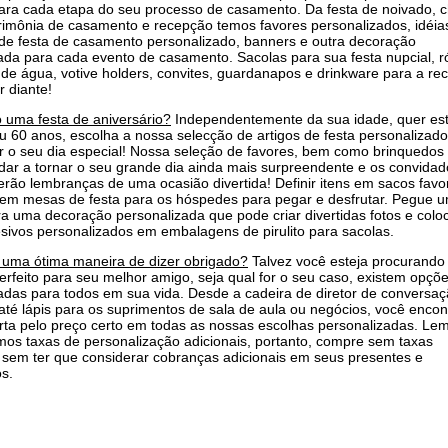
para cada etapa do seu processo de casamento. Da festa de noivado, 
rimônia de casamento e recepção temos favores personalizados, idéia
de festa de casamento personalizado, banners e outra decoração
ada para cada evento de casamento. Sacolas para sua festa nupcial, r
 de água, votive holders, convites, guardanapos e drinkware para a re
r diante!
 uma festa de aniversário?
Independentemente da sua idade, quer es
u 60 anos, escolha a nossa selecção de artigos de festa personalizad
o seu dia especial! Nossa seleção de favores, bem como brinquedos 
ar a tornar o seu grande dia ainda mais surpreendente e os convidad
terão lembranças de uma ocasião divertida! Definir itens em sacos favo
 em mesas de festa para os hóspedes para pegar e desfrutar. Pegue 
a uma decoração personalizada que pode criar divertidas fotos e colo
sivos personalizados em embalagens de pirulito para sacolas.
 uma ótima maneira de dizer obrigado?
Talvez você esteja procurando
erfeito para seu melhor amigo, seja qual for o seu caso, existem opçõ
adas para todos em sua vida. Desde a cadeira de diretor de conversa
té lápis para os suprimentos de sala de aula ou negócios, você encon
rta pelo preço certo em todas as nossas escolhas personalizadas. Le
os taxas de personalização adicionais, portanto, compre sem taxas
, sem ter que considerar cobranças adicionais em seus presentes e
s.