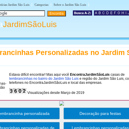
|
|
|
tícias Jardim São Luis
Categorias
Sobre o Jardim São Luis
a
JardimSãoLuis
ancinhas Personalizadas no Jardim 
Estava difícil encontrar! Mas aqui você
EncontraJardimSãoLuis
casas de
lembrancinhas no bairro do Jardim São Luis
e região do Jardim São Luis, c
telefones no EncontraJardimSãoLuis e local das empresas.
Visualizações desde Março de 2019
embrancinha personalizada
Decoração para festas
rancinhas personalizadas de
Lembrancinhas personalizadas