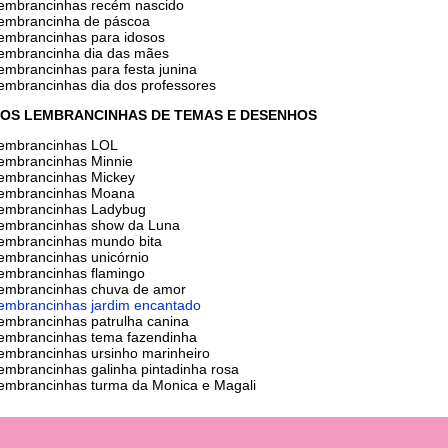
lembrancinhas recém nascido
lembrancinha de páscoa
lembrancinhas para idosos
lembrancinha dia das mães
lembrancinhas para festa junina
lembrancinhas dia dos professores
OS LEMBRANCINHAS DE TEMAS E DESENHOS
lembrancinhas LOL
lembrancinhas Minnie
lembrancinhas Mickey
lembrancinhas Moana
lembrancinhas Ladybug
lembrancinhas show da Luna
lembrancinhas mundo bita
lembrancinhas unicórnio
lembrancinhas flamingo
lembrancinhas chuva de amor
lembrancinhas jardim encantado
lembrancinhas patrulha canina
lembrancinhas tema fazendinha
lembrancinhas ursinho marinheiro
lembrancinhas galinha pintadinha rosa
lembrancinhas turma da Monica e Magali