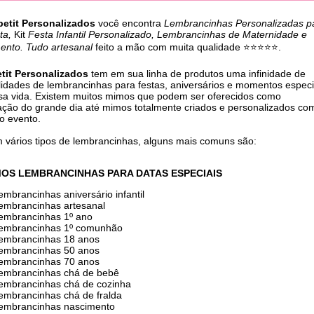
etit Personalizados
você encontra
Lembrancinhas Personalizadas p
sta,
Kit
Festa Infantil Personalizado, Lembrancinhas de Maternidade e
ento. Tudo artesanal
feito a mão com muita qualidade ⭐⭐⭐⭐⭐.
tit Personalizados
tem em sua linha de produtos uma infinidade de
lidades de lembrancinhas para festas, aniversários e momentos especi
sa vida. Existem muitos mimos que podem ser oferecidos como
ação do grande dia até mimos totalmente criados e personalizados co
do evento.
m vários tipos de lembrancinhas, alguns mais comuns são:
OS LEMBRANCINHAS PARA DATAS ESPECIAIS
lembrancinhas aniversário infantil
lembrancinhas artesanal
lembrancinhas 1º ano
lembrancinhas 1º comunhão
lembrancinhas 18 anos
lembrancinhas 50 anos
lembrancinhas 70 anos
lembrancinhas chá de bebê
lembrancinhas chá de cozinha
lembrancinhas chá de fralda
lembrancinhas nascimento