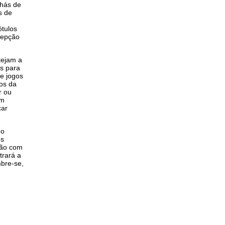
chás de
s de
ótulos
cepção
tejam a
os para
e jogos
os da
r ou
um
car
 o
es
ção com
trará a
mbre-se,