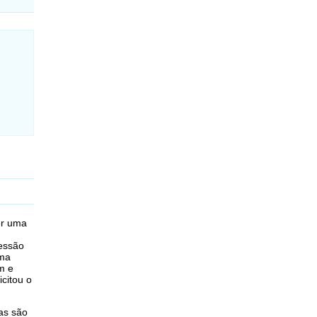
er uma
ressão
uma
m e
citou o
as são