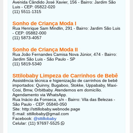
Avenida Cândido José Xavier, 156 - Bairro: Jardim São
Luis - CEP: 05822-020
(11) 5511-1315
Sonho de Criança Moda I
Rua Henrique Sam Mindlin, 291 - Bairro: Jardim São Luis
- CEP: 05882-000
(11) 5873-4057
Sonho de Criança Moda II
Rua João Fernandes Camisa Nova Júnior, 474 - Bairro:
Jardim São Luis - São Paulo - SP
(11) 5819-5340
Sttilobaby Limpeza de Carrinhos de Bebê
Assistência técnica e higienização de carrinhos de bebê
importados: Quinny, Bugaboo, Stokke, Uppababy, Maxi-
Cosi, Bmw, Orbitbaby. Atendemos em domicílio.
Agendamento via WhatsApp.
Rua Inácio da Fonseca, s/n - Bairro: Vila das Belezas -
São Paulo - CEP: 05840-050
Site: http://sttillobaby.webnode.page
E-mail: sttillobaby@gmail.com
Facebook:
@sttillobaby
Celular: (11) 97697-5525