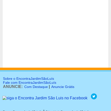
Sobre o EncontraJardimSãoLuís
Fale com EncontraJardimSãoLuís
ANUNCIE:
|
Com Destaque
Anuncie Grátis